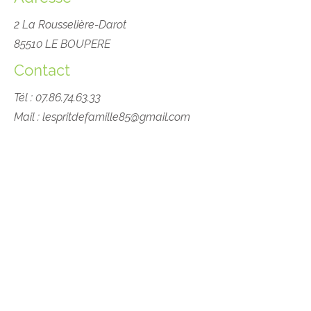
2 La Rousselière-Darot
85510 LE BOUPERE
Contact
Tél :
07.86.74.63.33
Mail :
lespritdefamille85@gmail.com